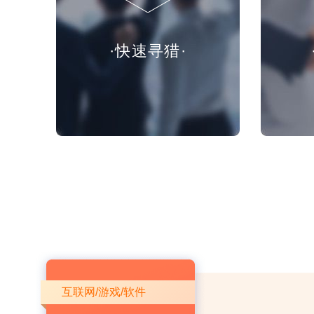
·快速寻猎·
互联网/游戏/软件