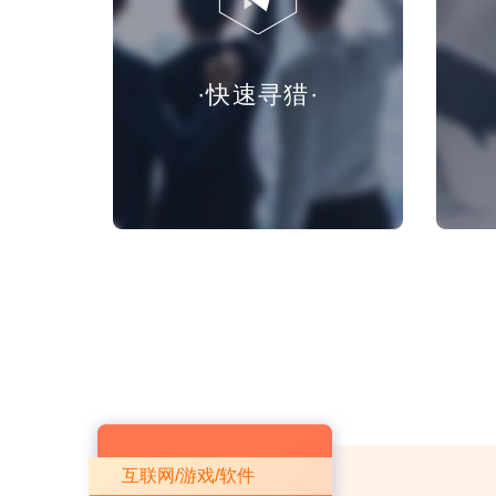
·快速寻猎·
互联网/游戏/软件