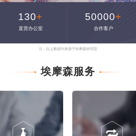
130
+
50000
+
直营办公室
合作客户
注：以上数据均来源于埃摩森研究院
埃摩森服务