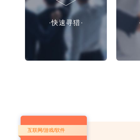
·快速寻猎·
互联网/游戏/软件