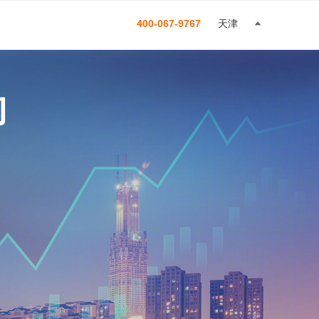
400-067-9767
天津
构