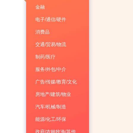
金融
电子/通信/硬件
消费品
交通/贸易/物流
制药/医疗
服务/外包/中介
广告/传媒/教育/文化
房地产/建筑/物业
汽车/机械/制造
能源/化工/环保
政府/农林牧渔/其他