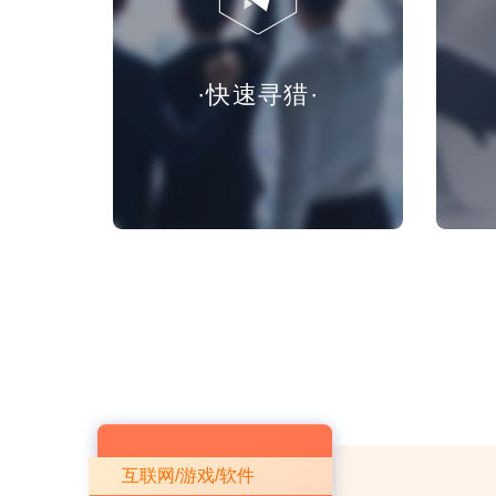
·快速寻猎·
互联网/游戏/软件