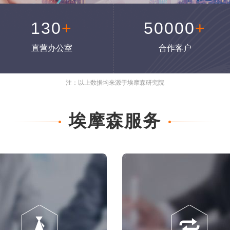
130
+
50000
+
直营办公室
合作客户
注：以上数据均来源于埃摩森研究院
埃摩森服务