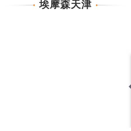
埃摩森天津