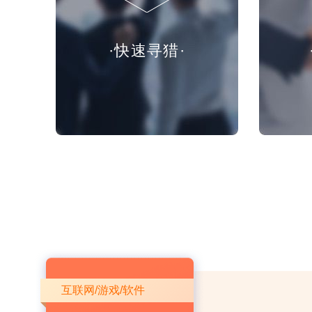
·快速寻猎·
互联网/游戏/软件