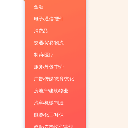
金融
电子/通信/硬件
消费品
交通/贸易/物流
制药/医疗
服务/外包/中介
广告/传媒/教育/文化
房地产/建筑/物业
汽车/机械/制造
能源/化工/环保
政府/农林牧渔/其他