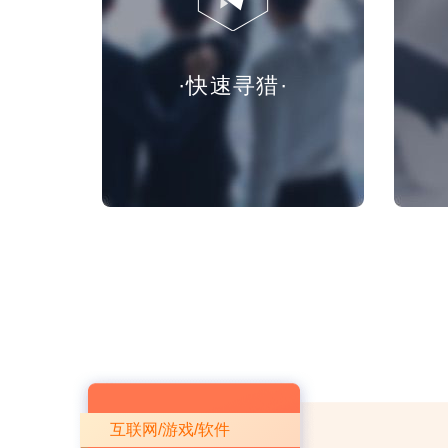
·快速寻猎·
互联网/游戏/软件