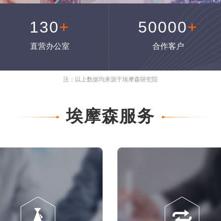
130
+
50000
+
直营办公室
合作客户
注：以上数据均来源于埃摩森研究院
埃摩森服务