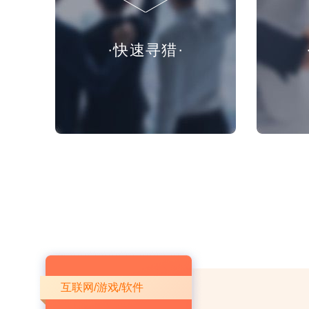
·快速寻猎·
互联网/游戏/软件