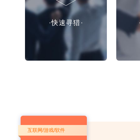
·快速寻猎·
互联网/游戏/软件