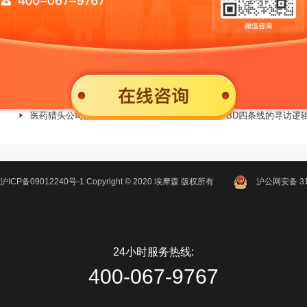
新能源猎头公司实战案例：32天四岗交付背后的寻人方法
芯片半导体猎头能否解决人才卡脖子问题：HR最关心的四个现实问题
人工智能猎头公司的实际能力边界：大模型、CV、NLP、具身智能四
智能制造猎头怎么选：三类核心岗位的人才画像与寻访逻辑
医药猎头公司的服务边界：创新药、临床、注册、BD四条线的寻访逻
沪ICP备09012240号-1
Copyright ©
2020
埃摩森
版权所有
沪公网安备 310
24小时服务热线:
400-067-9767