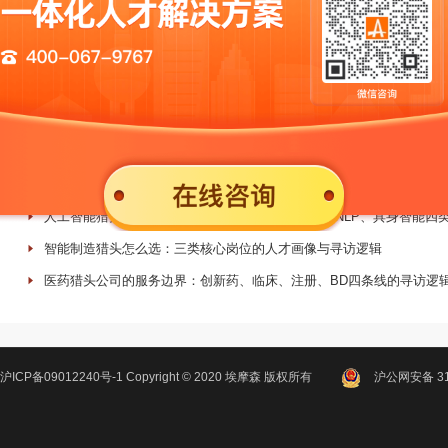
从校园招聘和社会招聘看待学历的重要性
HR怎么做好社会招聘这一块？
社招，如何实施进行人才测评？
最新文章
新能源猎头公司实战案例：32天四岗交付背后的寻人方法
芯片半导体猎头能否解决人才卡脖子问题：HR最关心的四个现实问题
人工智能猎头公司的实际能力边界：大模型、CV、NLP、具身智能四
智能制造猎头怎么选：三类核心岗位的人才画像与寻访逻辑
医药猎头公司的服务边界：创新药、临床、注册、BD四条线的寻访逻
沪ICP备09012240号-1
Copyright ©
2020
埃摩森
版权所有
沪公网安备 310