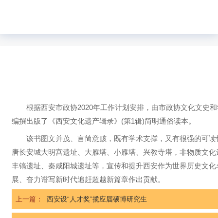
根据西安市政协2020年工作计划安排，由市政协文化文史和
编撰出版了《西安文化遗产辑录》(第1辑)简明通俗读本。
该书图文并茂、言简意赅，既有学术支撑，又有很强的可读性。
唐长安城大明宫遗址、大雁塔、小雁塔、兴教寺塔，非物质文化
丰镐遗址、秦咸阳城遗址等，宣传和提升西安作为世界历史文化
展、奋力谱写新时代追赶超越新篇章作出贡献。
上一篇：
西安设“人才奖”揽应届硕博研究生